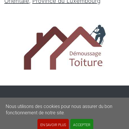
Orientale
,
Province du Luxembourg
CONDITIONS
-
SITEMAP
-
Share
Nous utilisons des cookies pour nous assurer du bon
© 2020–2026
demoussagetoit.be
fonctionnement de notre site.
Powered by Euro Web Page
EN SAVOIR PLUS
ACCEPTER