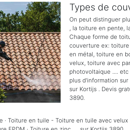
Types de couv
On peut distinguer plu
, la toiture en pente, l
Chaque forme de toitu
couverture ex: toiture 
en métal, toiture en b
velux, toiture avec pa
photovoltaique .... et
plus d'information sur
sur Kortijs . Devis grat
3890.
 · Toiture en tuile - Toiture en tuile avec velux 
ure EPDM · Toiture en zinc, ... sur Kortijs 3890