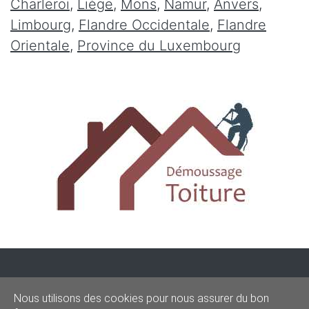
Charleroi
,
Liège
,
Mons
,
Namur
,
Anvers
,
Limbourg
,
Flandre Occidentale
,
Flandre
Orientale
,
Province du Luxembourg
CONDITIONS
-
SITEMAP
-
Share
Nous utilisons des cookies pour nous assurer du bon
© 2020–2026
demoussagetoit.be