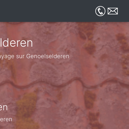
lderen
ttoyage sur Genoelselderen
en
deren