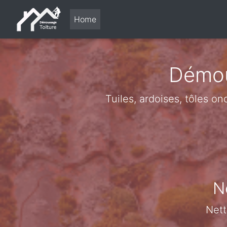
Home
Démou
Tuiles, ardoises, tôles o
N
Nett