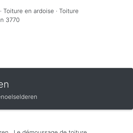
· Toiture en ardoise · Toiture
ren 3770
en
enoelselderen
ren . Le démoussage de toiture