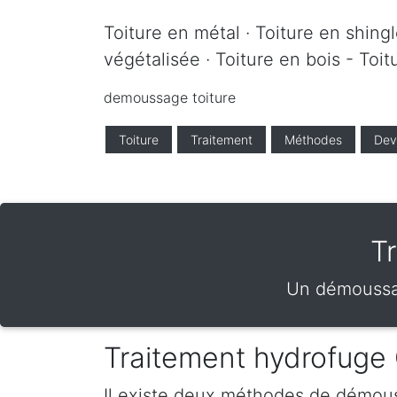
Toiture en métal · Toiture en shingle
végétalisée · Toiture en bois - Toi
demoussage toiture
Toiture
Traitement
Méthodes
Dev
T
Un démoussag
Traitement hydrofuge
Il existe deux méthodes de démous