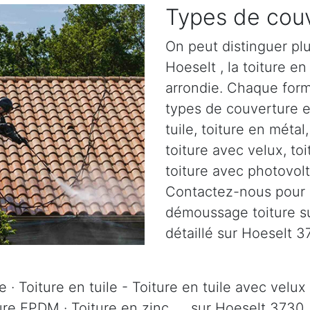
Types de couv
On peut distinguer plu
Hoeselt , la toiture en 
arrondie. Chaque form
types de couverture ex
tuile, toiture en métal
toiture avec velux, to
toiture avec photovolta
Contactez-nous pour pl
démoussage toiture sur
détaillé sur Hoeselt 3
 · Toiture en tuile - Toiture en tuile avec velux 
ure EPDM · Toiture en zinc, ... sur Hoeselt 3730