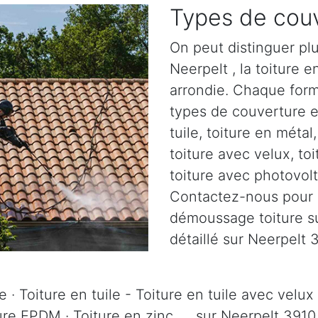
Types de couv
On peut distinguer plu
Neerpelt , la toiture en
arrondie. Chaque form
types de couverture ex
tuile, toiture en métal
toiture avec velux, to
toiture avec photovolta
Contactez-nous pour pl
démoussage toiture sur
détaillé sur Neerpelt 
 · Toiture en tuile - Toiture en tuile avec velux 
ure EPDM · Toiture en zinc, ... sur Neerpelt 3910