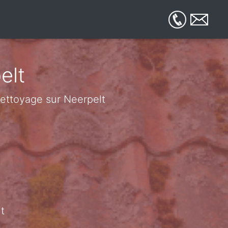
elt
 nettoyage sur Neerpelt
t