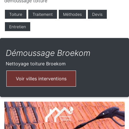
demoussage toiture
Toiture
Traitement
Méthodes
Devis
Entretien
Démoussage Broekom
Nettoyage toiture
Broekom
Voir villes interventions