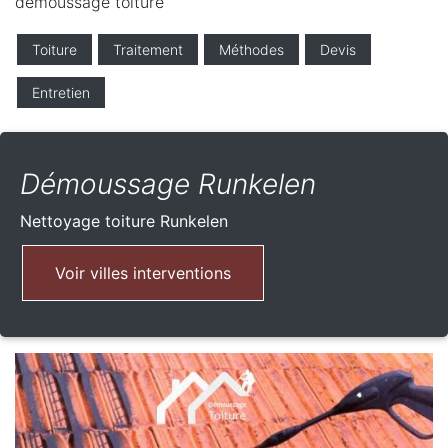
demoussage toiture
Toiture
Traitement
Méthodes
Devis
Entretien
Démoussage Runkelen
Nettoyage toiture
Runkelen
Voir villes interventions