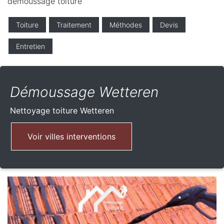
demoussage toiture
Toiture
Traitement
Méthodes
Devis
Entretien
Démoussage Wetteren
Nettoyage toiture
Wetteren
Voir villes interventions