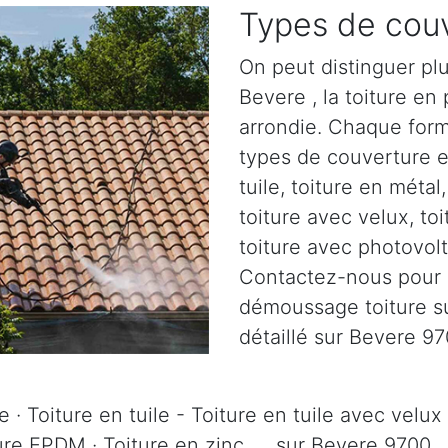
Types de couv
On peut distinguer plu
Bevere , la toiture en p
arrondie. Chaque form
types de couverture ex
tuile, toiture en métal
toiture avec velux, to
toiture avec photovolta
Contactez-nous pour pl
démoussage toiture sur
détaillé sur Bevere 97
 · Toiture en tuile - Toiture en tuile avec velux 
ure EPDM · Toiture en zinc, ... sur Bevere 9700