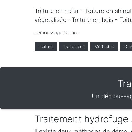
Toiture en métal · Toiture en shingle
végétalisée · Toiture en bois - Toi
demoussage toiture
Toiture
Traitement
Méthodes
Dev
Tra
Un démoussage
Traitement hydrofuge
Il existe deux méthodes de démous