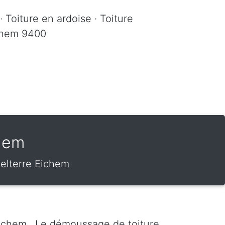
· Toiture en ardoise · Toiture
ichem 9400
chem
elterre Eichem
Eichem . Le démoussage de toiture