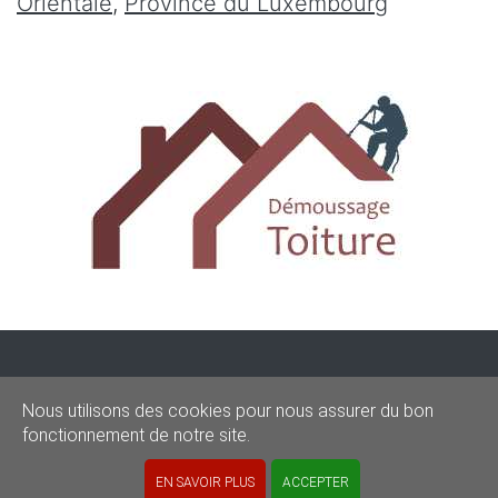
Orientale
,
Province du Luxembourg
CONDITIONS
-
SITEMAP
-
Share
Nous utilisons des cookies pour nous assurer du bon
© 2020–2026
demoussagetoit.be
fonctionnement de notre site.
Powered by Euro Web Page
EN SAVOIR PLUS
ACCEPTER