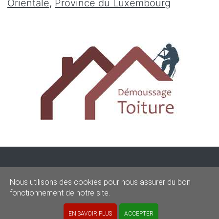
Orientale
,
Province du Luxembourg
CONDITIONS
-
SITEMAP
-
Share
Nous utilisons des cookies pour nous assurer du bon
© 2020–2026
demoussagetoit.be
fonctionnement de notre site.
Powered by Euro Web Page
EN SAVOIR PLUS
ACCEPTER