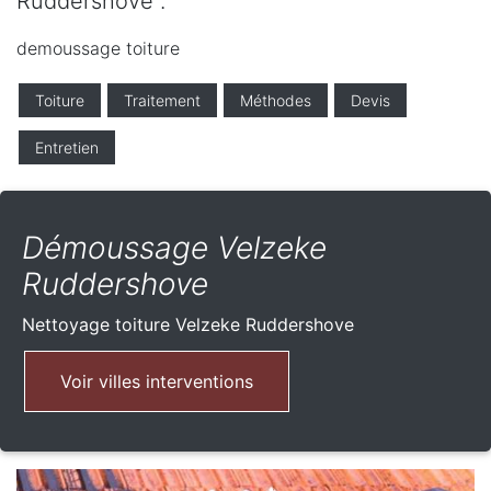
Ruddershove .
demoussage toiture
Toiture
Traitement
Méthodes
Devis
Entretien
Démoussage Velzeke
Ruddershove
Nettoyage toiture
Velzeke Ruddershove
Voir villes interventions