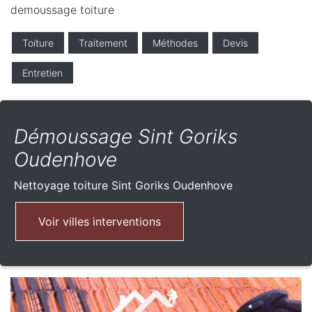
demoussage toiture
Toiture
Traitement
Méthodes
Devis
Entretien
Démoussage Sint Goriks
Oudenhove
Nettoyage toiture
Sint Goriks Oudenhove
Voir villes interventions