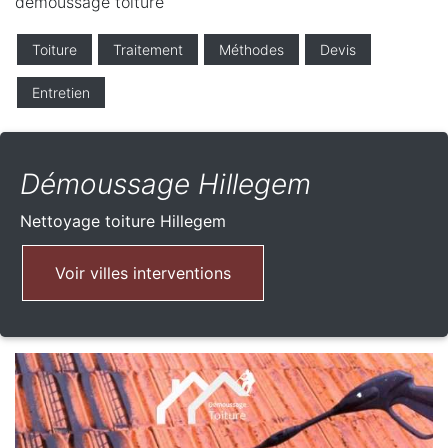
demoussage toiture
Toiture
Traitement
Méthodes
Devis
Entretien
Démoussage Hillegem
Nettoyage toiture
Hillegem
Voir villes interventions