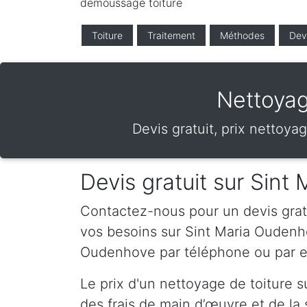
demoussage toiture
Toiture
Traitement
Méthodes
Dev
Nettoyag
Devis gratuit, prix nettoy
Devis gratuit sur Sin
Contactez-nous pour un devis gratui
vos besoins sur Sint Maria Oudenh
Oudenhove par téléphone ou par e
Le prix d'un nettoyage de toiture 
des frais de main d’œuvre et de la s