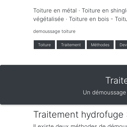
Toiture en métal · Toiture en shingle
végétalisée · Toiture en bois - Toi
demoussage toiture
Toiture
Traitement
Méthodes
Dev
Trai
Un démoussage d
Traitement hydrofuge
Il existe deux méthodes de démou