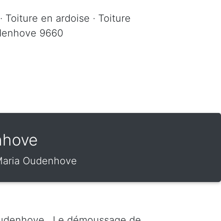
· Toiture en ardoise · Toiture
Oudenhove 9660
nhove
 Maria Oudenhove
 Oudenhove . Le démoussage de