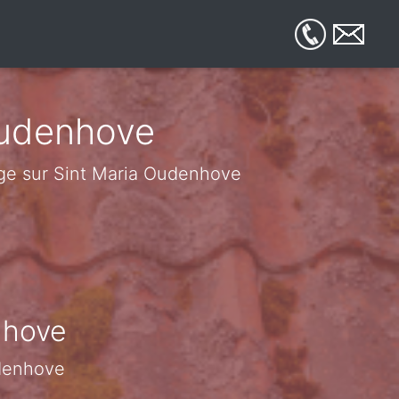
Oudenhove
yage sur Sint Maria Oudenhove
nhove
udenhove