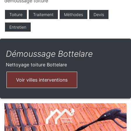
demoussage toiture
Toiture
Traitement
Méthodes
Devis
Entretien
Démoussage Bottelare
Nettoyage toiture
Bottelare
Voir villes interventions