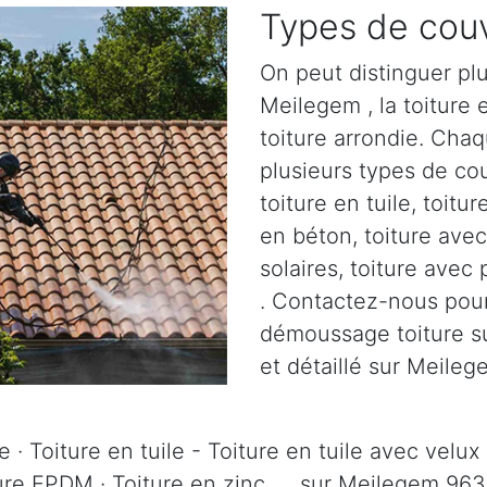
Types de couv
On peut distinguer plu
Meilegem , la toiture e
toiture arrondie. Chaq
plusieurs types de cou
toiture en tuile, toitur
en béton, toiture ave
solaires, toiture avec
. Contactez-nous pour 
démoussage toiture su
et détaillé sur Meile
 · Toiture en tuile - Toiture en tuile avec velux 
ture EPDM · Toiture en zinc, ... sur Meilegem 96