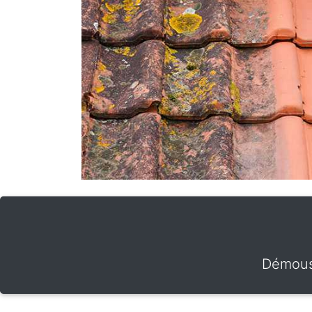
Démouss