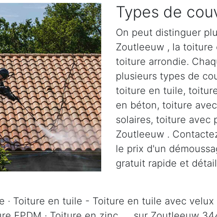
Types de couv
On peut distinguer plu
Zoutleeuw , la toiture 
toiture arrondie. Chaq
plusieurs types de cou
toiture en tuile, toitur
en béton, toiture ave
solaires, toiture avec 
Zoutleeuw . Contactez
le prix d'un démoussa
gratuit rapide et déta
 · Toiture en tuile - Toiture en tuile avec velux 
ture EPDM · Toiture en zinc, ... sur Zoutleeuw 3