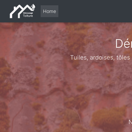
Home
Dé
Tuiles, ardoises, tôle
N