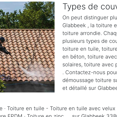
Types de couv
On peut distinguer plu
Glabbeek , la toiture e
toiture arrondie. Chaq
plusieurs types de cou
toiture en tuile, toitur
en béton, toiture ave
solaires, toiture avec
. Contactez-nous pour 
démoussage toiture su
et détaillé sur Glabbe
 · Toiture en tuile - Toiture en tuile avec velux 
ture EPDM · Toiture en zinc, ... sur Glabbeek 338