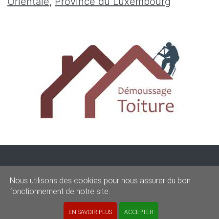
Orientale
,
Province du Luxembourg
CONDITIONS
-
SITEMAP
-
Share
Nous utilisons des cookies pour nous assurer du bon
© 2020–2026
demoussagetoit.be
fonctionnement de notre site.
Powered by Euro Web Page
EN SAVOIR PLUS
ACCEPTER