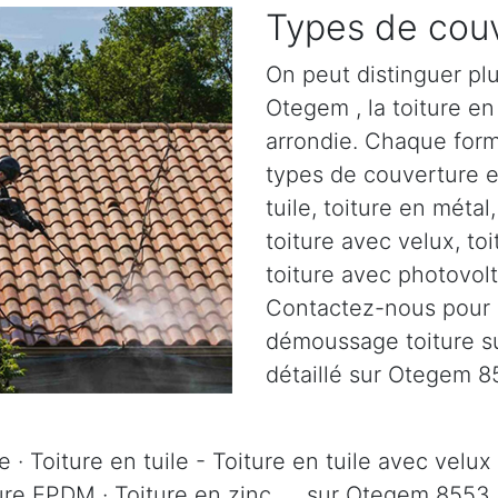
Types de couv
On peut distinguer plu
Otegem , la toiture en 
arrondie. Chaque form
types de couverture ex
tuile, toiture en métal
toiture avec velux, to
toiture avec photovolt
Contactez-nous pour pl
démoussage toiture su
détaillé sur Otegem 8
 · Toiture en tuile - Toiture en tuile avec velux 
ture EPDM · Toiture en zinc, ... sur Otegem 8553