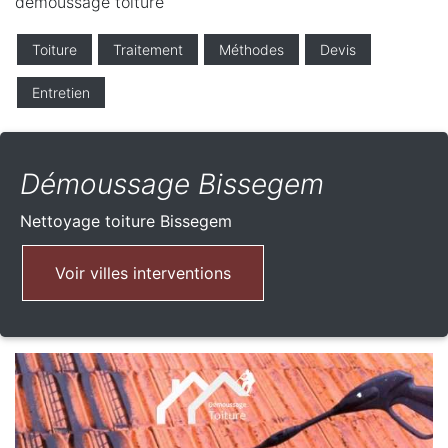
demoussage toiture
Toiture
Traitement
Méthodes
Devis
Entretien
Démoussage Bissegem
Nettoyage toiture
Bissegem
Voir villes interventions