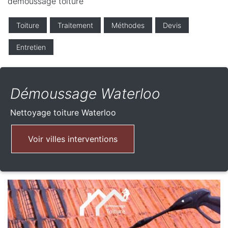
demoussage toiture
Toiture
Traitement
Méthodes
Devis
Entretien
Démoussage Waterloo
Nettoyage toiture
Waterloo
Voir villes interventions