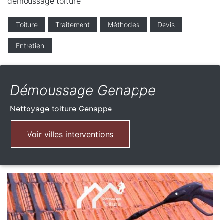
demoussage toiture
Toiture
Traitement
Méthodes
Devis
Entretien
Démoussage Genappe
Nettoyage toiture
Genappe
Voir villes interventions