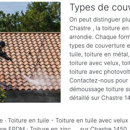
Types de couv
On peut distinguer plu
Chastre , la toiture en 
arrondie. Chaque form
types de couverture ex
tuile, toiture en métal
toiture avec velux, to
toiture avec photovolta
Contactez-nous pour pl
démoussage toiture sur
détaillé sur Chastre 1
 · Toiture en tuile - Toiture en tuile avec velux 
ure EPDM · Toiture en zinc, ... sur Chastre 1450