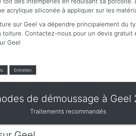
 toit des intempéries en réduisant sa porosité. 
e acrylique siliconée à appliquer sur les matér
ture sur Geel va dépendre principalement du typ
 toiture. Contactez-nous pour un devis gratuit et
sur Geel
is
Entretien
odes de démoussage à Geel
Traitements recommandés
sur Geel